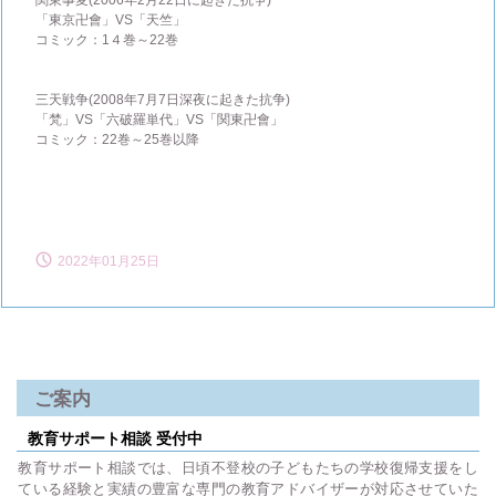
関東事変(2006年2月22日に起きた抗争)
「東京卍會」VS「天竺」
コミック：1４巻～22巻
三天戦争(2008年7月7日深夜に起きた抗争)
「梵」VS「六破羅単代」VS「関東卍會」
コミック：22巻～25巻以降
2022年01月25日
ご案内
教育サポート相談 受付中
教育サポート相談では、日頃不登校の子どもたちの学校復帰支援をし
ている経験と実績の豊富な専門の教育アドバイザーが対応させていた