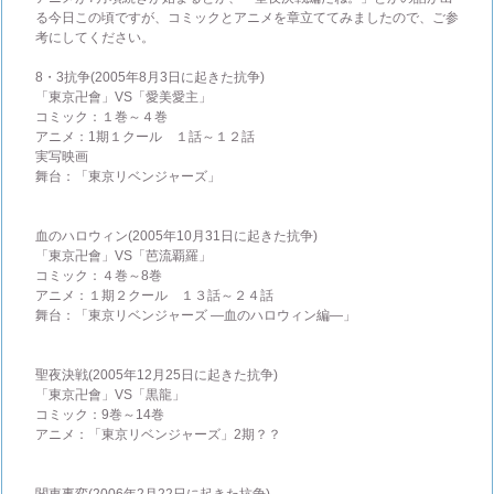
る今日この頃ですが、コミックとアニメを章立ててみましたので、ご参
考にしてください。
8・3抗争(2005年8月3日に起きた抗争)
「東京卍會」VS「愛美愛主」
コミック：１巻～４巻
アニメ：1期１クール １話～１２話
実写映画
舞台：「東京リベンジャーズ」
血のハロウィン(2005年10月31日に起きた抗争)
「東京卍會」VS「芭流覇羅」
コミック：４巻～8巻
アニメ：１期２クール １３話～２４話
舞台：「東京リベンジャーズ ―血のハロウィン編―」
聖夜決戦(2005年12月25日に起きた抗争)
「東京卍會」VS「黒龍」
コミック：9巻～14巻
アニメ：「東京リベンジャーズ」2期？？