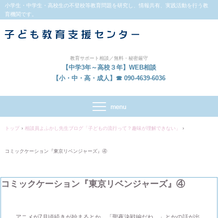
小学生・中学生・高校生の不登校等教育問題を研究し、情報共有、実践活動を行う教
育機関です。
教育サポート相談／無料・秘密厳守
【中学3年～高校３年】WEB相談
【小・中・高・成人】☎ 090-4639-6036
トップ
›
相談員よふかし先生ブログ「子どもの流行って？趣味が理解できない」
›
コミックケーション『東京リベンジャーズ』④
コミックケーション『東京リベンジャーズ』④
アニメが7月頃続きが始まるとか、「聖夜決戦編だね。」とかの話が出