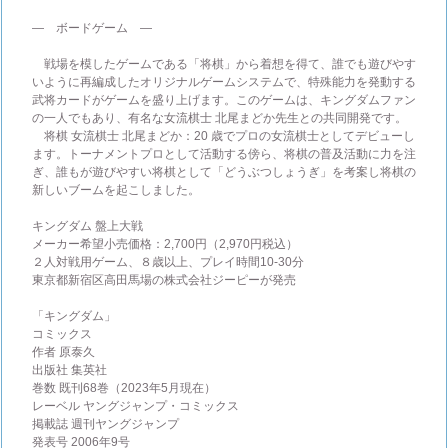
― ボードゲーム ―
戦場を模したゲームである「将棋」から着想を得て、誰でも遊びやす
いように再編成したオリジナルゲームシステムで、特殊能力を発動する
武将カードがゲームを盛り上げます。このゲームは、キングダムファン
の一人でもあり、有名な女流棋士 北尾まどか先生との共同開発です。
将棋 女流棋士 北尾まどか：20 歳でプロの女流棋士としてデビューし
ます。トーナメントプロとして活動する傍ら、将棋の普及活動に力を注
ぎ、誰もが遊びやすい将棋として「どうぶつしょうぎ」を考案し将棋の
新しいブームを起こしました。
キングダム 盤上大戦
メーカー希望小売価格：2,700円（2,970円税込）
２人対戦用ゲーム、８歳以上、プレイ時間10-30分
東京都新宿区高田馬場の株式会社ジーピーが発売
「キングダム」
コミックス
作者 原泰久
出版社 集英社
巻数 既刊68巻（2023年5月現在）
レーベル ヤングジャンプ・コミックス
掲載誌 週刊ヤングジャンプ
発表号 2006年9号