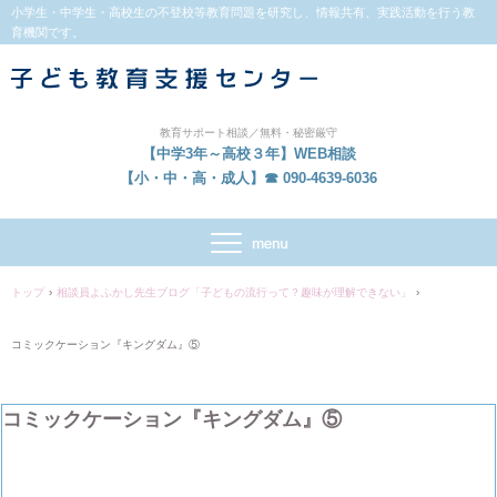
小学生・中学生・高校生の不登校等教育問題を研究し、情報共有、実践活動を行う教
育機関です。
教育サポート相談／無料・秘密厳守
【中学3年～高校３年】WEB相談
【小・中・高・成人】☎ 090-4639-6036
トップ
›
相談員よふかし先生ブログ「子どもの流行って？趣味が理解できない」
›
コミックケーション『キングダム』⑤
コミックケーション『キングダム』⑤