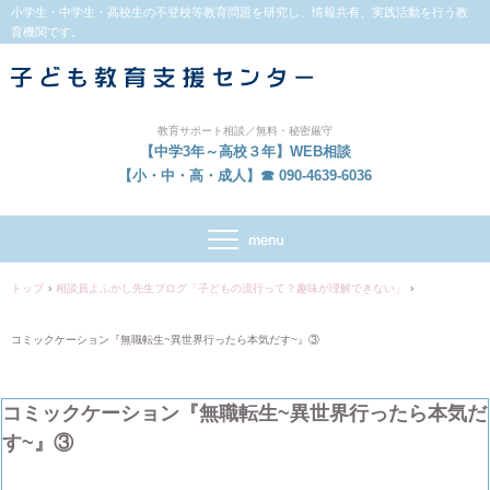
小学生・中学生・高校生の不登校等教育問題を研究し、情報共有、実践活動を行う教
育機関です。
教育サポート相談／無料・秘密厳守
【中学3年～高校３年】WEB相談
【小・中・高・成人】☎ 090-4639-6036
トップ
›
相談員よふかし先生ブログ「子どもの流行って？趣味が理解できない」
›
コミックケーション『無職転生~異世界行ったら本気だす~』③
コミックケーション『無職転生~異世界行ったら本気だ
す~』③