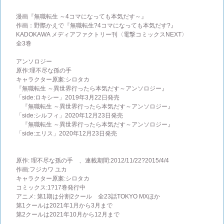
漫画『無職転生 ～4コマになっても本気だす～』
作画：野際かえで『無職転生?4コマになっても本気だす?』
KADOKAWA メディアファクトリー刊〈電撃コミックスNEXT〉
全3巻
アンソロジー
原作:理不尽な孫の手
キャラクター原案:シロタカ
『無職転生 ～異世界行ったら本気だす～アンソロジー』
「side:ロキシー」2019年3月22日発売
『無職転生 ～異世界行ったら本気だす～アンソロジー』
「side:シルフィ」2020年12月23日発売
『無職転生 ～異世界行ったら本気だす～アンソロジー』
「side:エリス」2020年12月23日発売
原作: 理不尽な孫の手 、連載期間:2012/11/22?2015/4/4
作画:フジカワ ユカ
キャラクター原案:シロタカ
コミックス:1?17巻発行中
アニメ: 第1期は分割2クール 全23話TOKYO MXほか
第1クールは2021年1月から3月まで
第2クールは2021年10月から12月まで