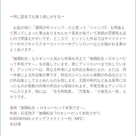
ー同じ題名でも違う感じがするー
お盆の頃に「週間少年ジャンプ」だと思って「ジャンプ2」を間違え
て買ってしまった事はありませんか？題名が似ていて表紙の雰囲気も近
いので間違えやすいです。ところで、ヒットした作品ではサイドストー
リーやサブキャラクターストーリーやアンソロジーなどが描かれる事が
よくあります。
「無職転生」もロキシー人気から作画を代えて『無職転生～ロキシーだ
って本気です～』を出版しています。更にアンソロジーまで出していま
す。アンソロジーは、異なる作者による作品を集めたもの、または、同
一作家による作品集の事です。特定のジャンルから複数の作品をひとつ
の作品集としてまとめたものを指します。主題や時代などある基準に沿
ったものが複数の作家の作品から収録されます。卒業文集もアンソロジ
ーに入ります。他には、「古今和歌集」「万葉集」「小倉百人一首」も
そうです。
漫画『無職転生 ～ロキシーだって本気です～』
作画：石見翔子『無職転生 ?ロキシーだって本気です?』
KADOKAWA メディアファクトリー刊〈MFC〉
全10巻