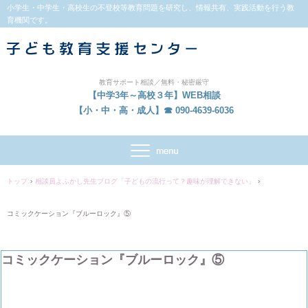
小学生・中学生・高校生の不登校等教育問題を研究し、情報共有、実践活動を行う教
育機関です。
教育サポート相談／無料・秘密厳守
【中学3年～高校３年】WEB相談
【小・中・高・成人】☎ 090-4639-6036
トップ
›
相談員よふかし先生ブログ「子どもの流行って？趣味が理解できない」
›
コミックケーション『ブルーロック』⑤
コミックケーション『ブルーロック』⑤