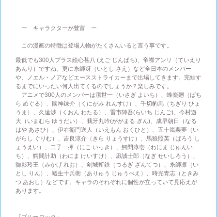
ー キャラクターが豊富 ー
この漫画の特徴は登場人物がたくさんいると言う事です。
最低でも300人プラス絵心甚八 (えご じんぱち)、帝襟アンリ（ていえり
あんり）ですね。更に糸師冴（いとし さえ）など全日本のメンバー
や、ノエル・ノアなどエースストライカーまで出場してきます。完結す
るまでにいったい何人出てくるのでしょうか？楽しみです。
アニメで300人のメンバーは潔世一（いさぎ よいち）、蜂楽廻（ばち
ら めぐる）、國神錬介（くにがみ れんすけ）、千切豹馬（ちぎり ひょ
うま）、久遠渉（くおん わたる）、雷市陣吾(らいち じんご)、今村遊
大（いまむら ゆうだい）、我牙丸吟(ががまる ぎん)、成早朝日（なる
はや あさひ）、伊右衛門送人（いえもん おくひと）、五十嵐栗夢（い
がらし ぐりむ）、吉良涼介（きら りょうすけ）、馬狼照英（ばろう し
ょうえい）、二子一揮（にこ いっき）、鰐間淳壱（わにま じゅんい
ち）、鰐間計助（わにま けいすけ）、凪誠士郎（なぎ せいしろう）、
御影玲王（みかげ れお）、剣城斬鉄（つるぎ ざんてつ）、糸師凛（い
とし りん）、蟻生十兵衛（ありゅう じゅうべえ）、時光青志（ときみ
つ あおし）などです。キャラのそれぞれに個性が立っていて見応えが
あります。