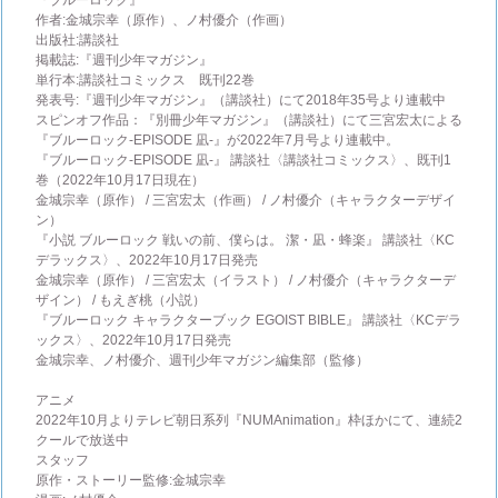
『ブルーロック』
作者:金城宗幸（原作）、ノ村優介（作画）
出版社:講談社
掲載誌:『週刊少年マガジン』
単行本:講談社コミックス 既刊22巻
発表号:『週刊少年マガジン』（講談社）にて2018年35号より連載中
スピンオフ作品：『別冊少年マガジン』（講談社）にて三宮宏太による
『ブルーロック-EPISODE 凪-』が2022年7月号より連載中。
『ブルーロック-EPISODE 凪-』 講談社〈講談社コミックス〉、既刊1
巻（2022年10月17日現在）
金城宗幸（原作） / 三宮宏太（作画） / ノ村優介（キャラクターデザイ
ン）
『小説 ブルーロック 戦いの前、僕らは。 潔・凪・蜂楽』 講談社〈KC
デラックス〉、2022年10月17日発売
金城宗幸（原作） / 三宮宏太（イラスト） / ノ村優介（キャラクターデ
ザイン） / もえぎ桃（小説）
『ブルーロック キャラクターブック EGOIST BIBLE』 講談社〈KCデラ
ックス〉、2022年10月17日発売
金城宗幸、ノ村優介、週刊少年マガジン編集部（監修）
アニメ
2022年10月よりテレビ朝日系列『NUMAnimation』枠ほかにて、連続2
クールで放送中
スタッフ
原作・ストーリー監修:金城宗幸