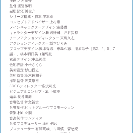
漫画:ノ村優介
監督:渡邉徹明
副監督:石川俊介
シリーズ構成・脚本:岸本卓
コンセプトアドバイザー:上村泰
メインキャラクターデザイン:進藤優
キャラクターデザイン:田辺謙司、戸谷賢都
チーフアクションディレクター:東島久志
アクションディレクター:坂本ひろみ
プロップデザイン:興津香織、東島久志、瀧原晶子（第2、4、5、7
話）、橋本明日美（第5話）
衣装デザイン:中島裕里
色彩設計:小松さくら
美術設定:杉山晋史
美術監督:高木佐和子
撮影監督:浅黄康裕
3DCGディレクター:広沢範光
ビジュアルコンセプト:山下敏幸
編集:長谷川舞
音響監督:郷文裕貴
音響制作:ビットグルーヴプロモーション
音楽:村山☆潤
音楽制作:ランティス
音楽プロデューサー:庄司夕紀
プロデューサー:有澤亮哉、古川慎、森悠紀