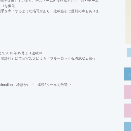
00万部を突破しています。デスゲーム的な作風をもち、絆やチーム
エゴを優先
選手を卑下するような描写があり、連載当初は批判の声もありま
）
て2018年35号より連載中
談社）にて三宮宏太による『ブルーロック-EPISODE 凪-』
nimation』枠ほかにて、連続2クールで放送中