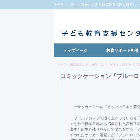
小学生・中学生・高校生の不登校等教育問題を研究し、
トップページ
教育サポート相談
トップ
›
相談員よふかし先生ブログ「子どもの流行って？
コミックケーション『ブルーロ
ーサッカーワールドカップの日本の強化
ワールドカップで盛り上がっている今日
ょうか？日本各地から招集された高校生の
出すため生き残りをかけて試合をする「
イカれたサッカー漫画」が『ブルーロック