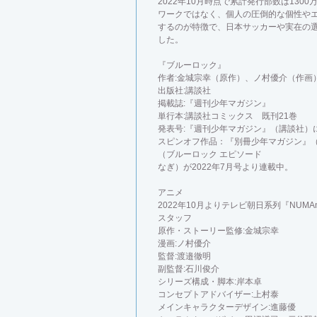
2022年10月時点で累計発行部数は13
ワークではなく、個人の圧倒的な個性や
するのが特徴で、日本サッカーや実在の
した。
『ブルーロック』
作者:金城宗幸（原作）、ノ村優介（作画
出版社:講談社
掲載誌:『週刊少年マガジン』
単行本:講談社コミックス 既刊21巻
発表号:『週刊少年マガジン』（講談社）に
スピンオフ作品：『別冊少年マガジン』（講
（ブルーロック エピソード
なぎ）が2022年7月号より連載中。
アニメ
2022年10月よりテレビ朝日系列『NUMA
スタッフ
原作・ストーリー監修:金城宗幸
漫画:ノ村優介
監督:渡邉徹明
副監督:石川俊介
シリーズ構成・脚本:岸本卓
コンセプトアドバイザー:上村泰
メインキャラクターデザイン:進藤優