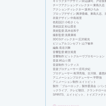
キャラクターデザイン:田辺謙司、戸谷賢
チーフアクションディレクター:東島久志
アクションディレクター:坂本ひろみ
プロップデザイン:興津香織、東島久志、瀧
衣装デザイン:中島裕里
色彩設計:小松さくら
美術設定:杉山晋史
美術監督:高木佐和子
撮影監督:浅黄康裕
3DCGディレクター:広沢範光
ビジュアルコンセプト:山下敏幸
編集:長谷川舞
音響監督:郷文裕貴
音響制作:ビットグルーヴプロモーション
音楽:村山☆潤
音楽制作:ランティス
音楽プロデューサー:庄司夕紀
プロデューサー:有澤亮哉、古川慎、森悠
アニメーションプロデューサー:平野強
アニメーション制作:エイトビット
製作:「ブルーロック」製作委員会（バン
ックライブ、テレビ朝日、クランチロール、
SPIRITS、エイトビット、トイズファク