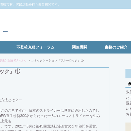
情報共有、実践活動を行う教育機関です。
不登校克服フォーラム
関連機関
書籍のご紹介
趣味が理解できない」
›
コミックケーション『ブルーロック』①
ック』①
教
た
方法とは？ー
豊
い
このごろですが、日本のストライカーは世界に通用したのでし
お
FW選手総勢300名からたった一人のエースストライカーを生み
史上最も
』です。2021年5月に第45回講談社漫画賞の少年部門を受賞。