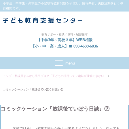
小学生・中学生・高校生の不登校等教育問題を研究し、情報共有、実践活動を行う教
育機関です。
教育サポート相談／無料・秘密厳守
【中学3年～高校３年】WEB相談
【小・中・高・成人】☎ 090-4639-6036
トップ
›
相談員よふかし先生ブログ「子どもの流行って？趣味が理解できない」
›
コミックケーション『放課後ていぼう日誌』②
コミックケーション『放課後ていぼう日誌』②
学校では新しい名前の部活が多く出来るようになりました。やってみ