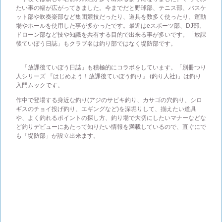
たい事の幅が広がってきました。今までだと野球部、テニス部、バスケ
ット部や吹奏楽部など集団競技だったり、道具を数多く使ったり、運動
場やホールを使用した事が多かったです。最近はeスポーツ部、DJ部、
ドローン部など技や知識を共有する目的で出来る事が多いです。「放課
後ていぼう日誌」もクラブ名は釣り部ではなく堤防部です。
「放課後ていぼう日誌」も積極的にコラボをしています。「別冊つり
人シリーズ 『はじめよう！放課後ていぼう釣り』 (釣り人社)」は釣り
入門ムックです。
作中で登場する身近な釣り(アジのサビキ釣り、カサゴの穴釣り、シロ
ギスのチョイ投げ釣り、エギングなど)を深堀りして、揃えたい道具
や、よく釣れるポイントの探し方、釣り場で大切にしたいマナーなどな
ど釣りデビューにあたって知りたい情報を満載しているので、直ぐにで
も「堤防部」が設立出来ます。