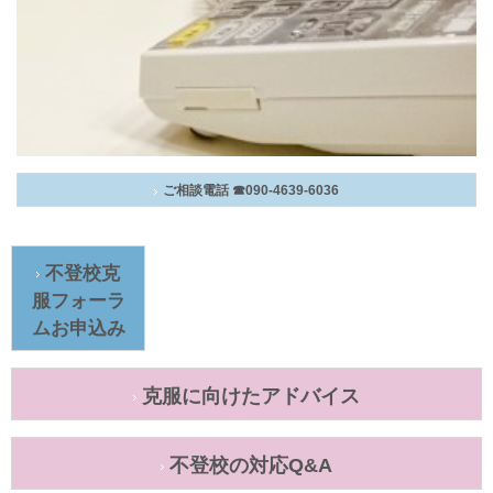
ご相談電話 ☎090-4639-6036
不登校克
服フォーラ
ムお申込み
克服に向けたアドバイス
不登校の対応Q&A