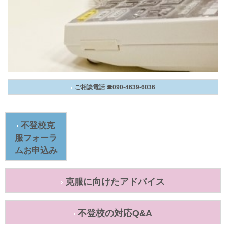
ご相談電話 ☎090-4639-6036
不登校克
服フォーラ
ムお申込み
克服に向けたアドバイス
不登校の対応Q&A